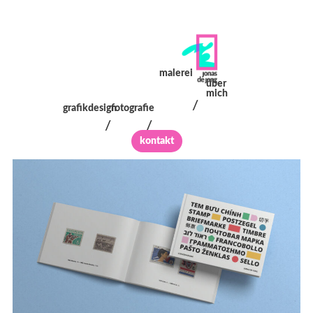
malerei
über
mich
/
grafikdesign
fotografie
/
/
kontakt